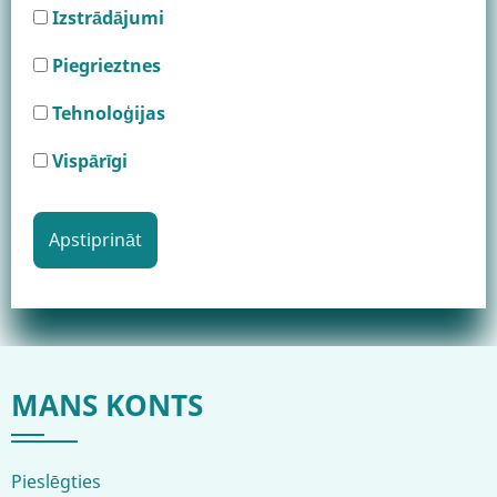
Izstrādājumi
Piegrieztnes
Tehnoloģijas
Vispārīgi
MANS KONTS
Pieslēgties