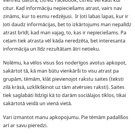
citur. Kad informāciju nepieciešams atrast, vairs nav
zināms, kur to esmu redzējusi. Ir ļoti labas lapas, kur ir
ļoti daudz informācijas, bet to izkārtojums man nepalīdz
atrast brīdī, kad man vajag, to, kas ir nepieciešams. Pa
ceļam tiek atrasta vēl kāda neredzēta, bet interesanta
informācija un līdz rezultātam ātri netieku.
Nolēmu, ka vēlos visus šos noderīgos avotus apkopot,
sakārtot tā, kā man būtu vienkārši to visu atrast pa
grupām, tēmām, klāt pievienojot rakstu saites (teksti
zilā krāsā, uzklikšķinot uz tām atvērsies raksti). Saites
tiek saglabāti līdzīgi kā to darām sociālajos tīklos, tikai
sakārtotā veidā un vienā vietā.
Vari izmantot manu apkopojumu. Pie tēmām padalīšos
arī ar savu pieredzi.