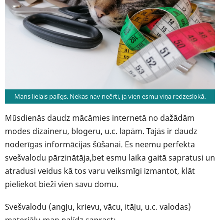
Mans lielais palīgs. Nekas nav neērti, ja vien esmu viņa redzeslokā.
Mūsdienās daudz mācāmies internetā no dažādām
modes dizaineru, blogeru, u.c. lapām. Tajās ir daudz
noderīgas informācijas šūšanai. Es neemu perfekta
svešvalodu pārzinātāja,bet esmu laika gaitā sapratusi un
atradusi veidus kā tos varu veiksmīgi izmantot, klāt
pieliekot bieži vien savu domu.
Svešvalodu (angļu, krievu, vācu, itāļu, u.c. valodas)