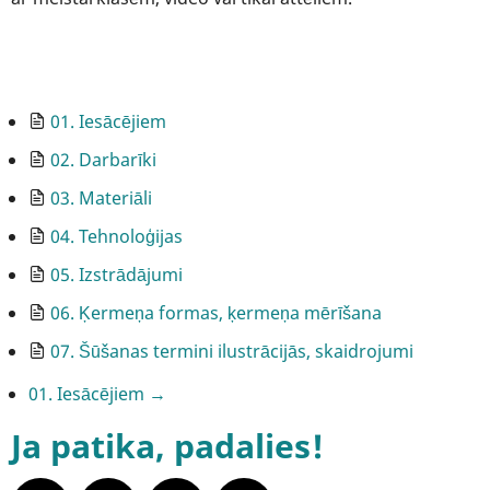
01. Iesācējiem
02. Darbarīki
03. Materiāli
04. Tehnoloģijas
05. Izstrādājumi
06. Ķermeņa formas, ķermeņa mērīšana
07. Šūšanas termini ilustrācijās, skaidrojumi
Book
01. Iesācējiem
→
Ja patika, padalies!
traversal