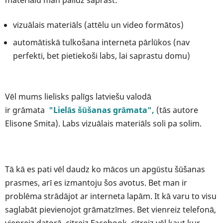
materiālu man palīdz saprast:
vizuālais materiāls (attēlu un video formātos)
automātiskā tulkošana interneta pārlūkos (nav
perfekti, bet pietiekoši labs, lai saprastu domu)
Vēl mums lielisks palīgs latviešu valodā
ir grāmata
"Lielās šūšanas grāmata",
(tās autore
Elisone Smita). Labs vizuālais materiāls soli pa solim.
Tā kā es pati vēl daudz ko mācos un apgūstu šūšanas
prasmes, arī es izmantoju šos avotus. Bet man ir
problēma strādājot ar interneta lapām. It kā varu to visu
saglabāt pievienojot grāmatzīmes. Bet vienreiz telefonā,
vienreiz datorā, citreiz Facebook, citreiz vēl kaut kur