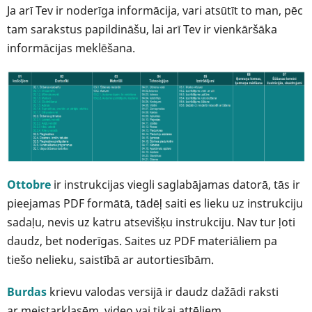
Ja arī Tev ir noderīga informācija, vari atsūtīt to man, pēc
tam sarakstus papildināšu, lai arī Tev ir vienkāršāka
informācijas meklēšana.
Ottobre
ir instrukcijas viegli saglabājamas datorā, tās ir
pieejamas PDF formātā, tādēļ saiti es lieku uz instrukciju
sadaļu, nevis uz katru atsevišķu instrukciju. Nav tur ļoti
daudz, bet noderīgas. Saites uz PDF materiāliem pa
tiešo nelieku, saistībā ar autortiesībām.
Burdas
krievu valodas versijā ir daudz dažādi raksti
ar meistarklasēm, video vai tikai attēliem.