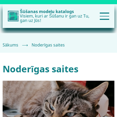
Pārlekt
uz
Šūšanas modeļu katalogs
Visiem, kuri ar Šūšanu ir gan uz Tu,
galveno
gan uz Jūs!
saturu
Sākums
⟶
Noderīgas saites
Noderīgas saites